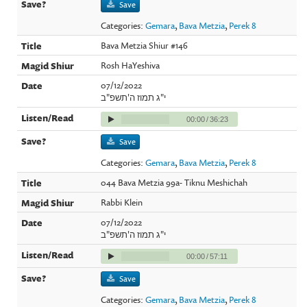
Save
Categories:
Gemara
,
Bava Metzia
,
Perek 8
Bava Metzia Shiur #146
Rosh HaYeshiva
07/12/2022
י"ג תמוז ה'תשפ"ב
00:00
/
36:23
Save
Categories:
Gemara
,
Bava Metzia
,
Perek 8
044 Bava Metzia 99a- Tiknu Meshichah
Rabbi Klein
07/12/2022
י"ג תמוז ה'תשפ"ב
00:00
/
57:11
Save
Categories:
Gemara
,
Bava Metzia
,
Perek 8