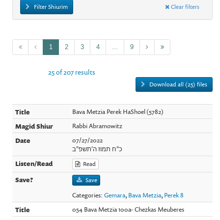
Filter Shiurim
Clear filters
1
2
3
4
...
9
25 of 207 results
Download all (25) files
Bava Metzia Perek HaShoel (5782)
Rabbi Abramowitz
07/27/2022
כ"ח תמוז ה'תשפ"ב
Read
Save
Categories:
Gemara
,
Bava Metzia
,
Perek 8
054 Bava Metzia 100a- Chezkas Meuberes