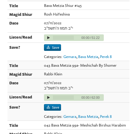
Bava Metzia Shiur #145
Rosh HaYeshiva
07/11/2022
י"ב תמוז ה'תשפ"ב
00:00
/
51:22
Save
Categories:
Gemara
,
Bava Metzia
,
Perek 8
043 Bava Metzia 99a- Meshichah By Shomer
Rabbi Klein
07/11/2022
י"ב תמוז ה'תשפ"ב
00:00
/
62:00
Save
Categories:
Gemara
,
Bava Metzia
,
Perek 8
042 Bava Metzia 99a- Meshichah Birshus Harabim
Rabbi Klein