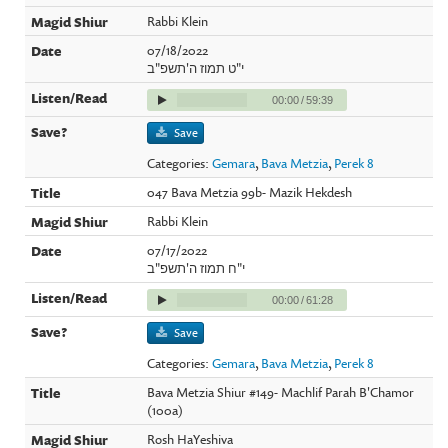
Rabbi Klein
07/18/2022
י"ט תמוז ה'תשפ"ב
00:00
/
59:39
Save
Categories:
Gemara
,
Bava Metzia
,
Perek 8
047 Bava Metzia 99b- Mazik Hekdesh
Rabbi Klein
07/17/2022
י"ח תמוז ה'תשפ"ב
00:00
/
61:28
Save
Categories:
Gemara
,
Bava Metzia
,
Perek 8
Bava Metzia Shiur #149- Machlif Parah B'Chamor
(100a)
Rosh HaYeshiva