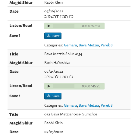
Rabbi Klein
07/26/2022
כ"ז תמוז ה'תשפ"ב
00:00
/
57:37
Save
Categories:
Gemara
,
Bava Metzia
,
Perek 8
Bava Metzia Shiur #154
Rosh HaYeshiva
07/25/2022
כ"ו תמוז ה'תשפ"ב
00:00
/
45:23
Save
Categories:
Gemara
,
Bava Metzia
,
Perek 8
053 Bava Metzia 100a- Sumchos
Rabbi Klein
07/25/2022