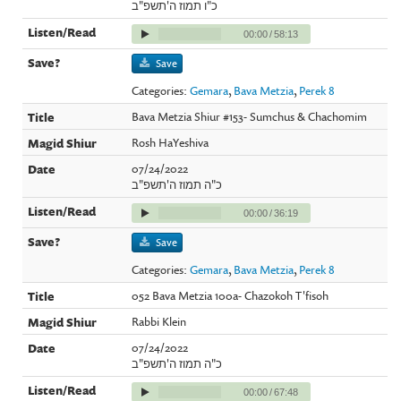
כ"ו תמוז ה'תשפ"ב
00:00
/
58:13
Save
Categories:
Gemara
,
Bava Metzia
,
Perek 8
Bava Metzia Shiur #153- Sumchus & Chachomim
Rosh HaYeshiva
07/24/2022
כ"ה תמוז ה'תשפ"ב
00:00
/
36:19
Save
Categories:
Gemara
,
Bava Metzia
,
Perek 8
052 Bava Metzia 100a- Chazokoh T'fisoh
Rabbi Klein
07/24/2022
כ"ה תמוז ה'תשפ"ב
00:00
/
67:48