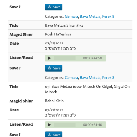
Save
Categories:
Gemara
,
Bava Metzia
,
Perek 8
Bava Metzia Shiur #152
Rosh HaYeshiva
07/21/2022
כ"ב תמוז ה'תשפ"ב
00:00
/
44:58
Save
Categories:
Gemara
,
Bava Metzia
,
Perek 8
051 Bava Metzia 100a- Mitoch On Gilgul, Gilgul On
Mitoch
Rabbi Klein
07/21/2022
כ"ב תמוז ה'תשפ"ב
00:00
/
61:46
Save