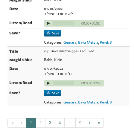
07/10/2022
י"א תמוז ה'תשפ"ב
00:00
/
60:32
Save
Categories:
Gemara
,
Bava Metzia
,
Perek 8
041 Bava Metzia 99a- Yad Eved
Rabbi Klein
07/07/2022
ח' תמוז ה'תשפ"ב
00:00
/
59:29
Save
Categories:
Gemara
,
Bava Metzia
,
Perek 8
1
2
3
4
...
9