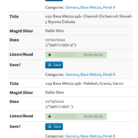
Categories:
Gemara
,
Bava Metzia
,
Perek 8
050 Bava Metzia 99b- Chavisoh Dichamroh Shoveh
5 Biyoma Dishuka
Rabbi Klein
07/20/2022
כ"א תמוז ה'תשפ"ב
00:00
/
65:54
Save
Categories:
Gemara
,
Bava Metzia
,
Perek 8
049 Bava Metzia 99b- Hekdesh, Grama, Garmi
Rabbi Klein
07/19/2022
כ' תמוז ה'תשפ"ב
00:00
/
65:58
Save
Categories:
Gemara
,
Bava Metzia
,
Perek 8