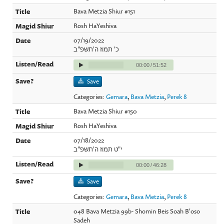
Bava Metzia Shiur #151
Rosh HaYeshiva
07/19/2022
כ' תמוז ה'תשפ"ב
00:00
/
51:52
Save
Categories:
Gemara
,
Bava Metzia
,
Perek 8
Bava Metzia Shiur #150
Rosh HaYeshiva
07/18/2022
י"ט תמוז ה'תשפ"ב
00:00
/
46:28
Save
Categories:
Gemara
,
Bava Metzia
,
Perek 8
048 Bava Metzia 99b- Shomin Beis Soah B'oso
Sadeh