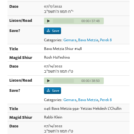
07/17/2022
י"ח תמוז ה'תשפ"ב
00:00
/
37:48
Save
Categories:
Gemara
,
Bava Metzia
,
Perek 8
Bava Metzia Shiur #148
Rosh HaYeshiva
07/14/2022
ט"ו תמוז ה'תשפ"ב
00:00
/
38:50
Save
Categories:
Gemara
,
Bava Metzia
,
Perek 8
046 Bava Metzia 99a- Yetzias Hekdesh L'Chullin
Rabbi Klein
07/14/2022
ט"ו תמוז ה'תשפ"ב