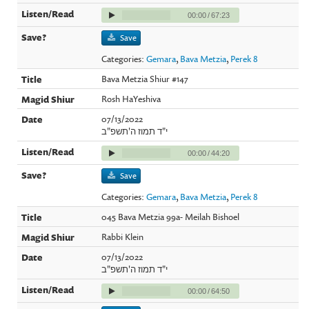
00:00
/
67:23
Save
Categories:
Gemara
,
Bava Metzia
,
Perek 8
Bava Metzia Shiur #147
Rosh HaYeshiva
07/13/2022
י"ד תמוז ה'תשפ"ב
00:00
/
44:20
Save
Categories:
Gemara
,
Bava Metzia
,
Perek 8
045 Bava Metzia 99a- Meilah Bishoel
Rabbi Klein
07/13/2022
י"ד תמוז ה'תשפ"ב
00:00
/
64:50